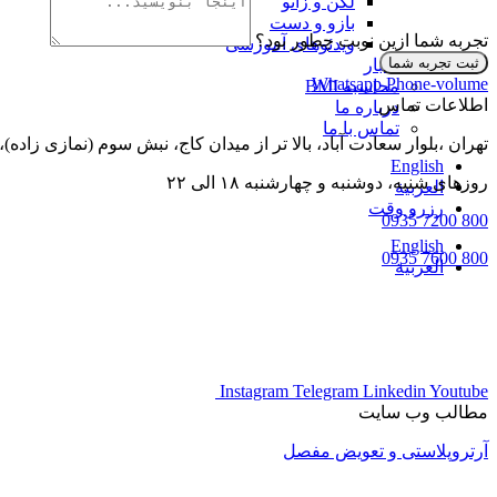
لگن و زانو
بازو و دست
تجربه شما ازین نوبت چطور بود؟
ویدئوهای آموزشی
ثبت تجربه شما
اخبار
Whatsapp
Phone-volume
محاسبه BMI
اطلاعات تماس
درباره ما
تماس با ما
تهران ،بلوار سعادت آباد، بالا تر از میدان کاج، نبش سوم (نمازی زاده)، ساختمان ک
English
روزهای شنبه‌، دوشنبه و چهارشنبه ۱۸ الی ۲۲
العربية
رزرو وقت
800 7200 0935
English
800 7600 0935
العربية
Instagram
Telegram
Linkedin
Youtube
مطالب وب سایت
آرتروپلاستی و تعویض مفصل